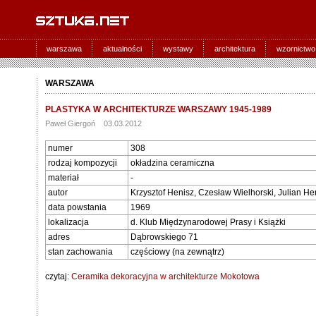
warszawa
aktualności
wystawy
architektura
wzornictwo
WARSZAWA
PLASTYKA W ARCHITEKTURZE WARSZAWY 1945-1989
Paweł Giergoń 03.03.2012
numer
308
rodzaj kompozycji
okładzina ceramiczna
materiał
-
autor
Krzysztof Henisz, Czesław Wielhorski, Julian He
data powstania
1969
lokalizacja
d. Klub Międzynarodowej Prasy i Książki
adres
Dąbrowskiego 71
stan zachowania
częściowy (na zewnątrz)
czytaj:
Ceramika dekoracyjna w architekturze Mokotowa