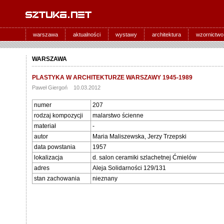
warszawa
aktualności
wystawy
architektura
wzornictwo
WARSZAWA
PLASTYKA W ARCHITEKTURZE WARSZAWY 1945-1989
Paweł Giergoń 10.03.2012
numer
207
rodzaj kompozycji
malarstwo ścienne
materiał
-
autor
Maria Maliszewska, Jerzy Trzepski
data powstania
1957
lokalizacja
d. salon ceramiki szlachetnej Ćmielów
adres
Aleja Solidarności 129/131
stan zachowania
nieznany