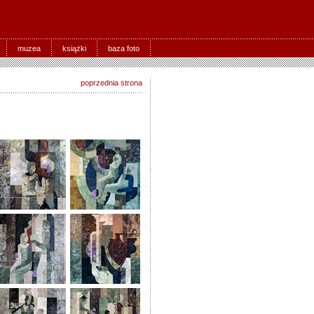
muzea
książki
baza foto
poprzednia strona