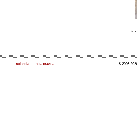
Foto i
redakcja
|
nota prawna
©
2003-202