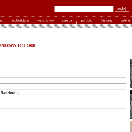
wy
architektura
wzornictwo
rzeźba
portfolio
historia
galerie
RSZAWY 1945-1989
 Radzieckiej