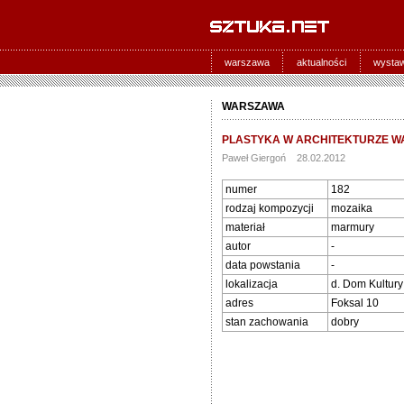
warszawa
aktualności
wysta
WARSZAWA
PLASTYKA W ARCHITEKTURZE WA
Paweł Giergoń 28.02.2012
numer
182
rodzaj kompozycji
mozaika
materiał
marmury
autor
-
data powstania
-
lokalizacja
d. Dom Kultury
adres
Foksal 10
stan zachowania
dobry