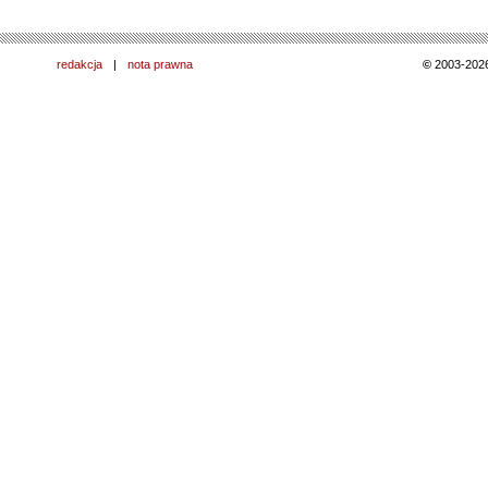
redakcja
|
nota prawna
©
2003-202