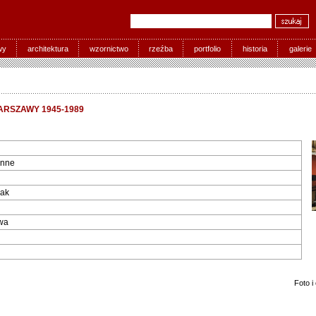
wy
architektura
wzornictwo
rzeźba
portfolio
historia
galerie
RSZAWY 1945-1989
enne
ak
wa
Foto i