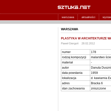
warszawa
aktualności
wysta
WARSZAWA
PLASTYKA W ARCHITEKTURZE WA
Paweł Giergoń 28.02.2012
numer
178
rodzaj kompozycji
malarstwo ści
materiał
-
autor
Danuta Duszni
data powstania
1959
lokalizacja
d. kawiarnia E
adres
Bracka 6
stan zachowania
zniszczone