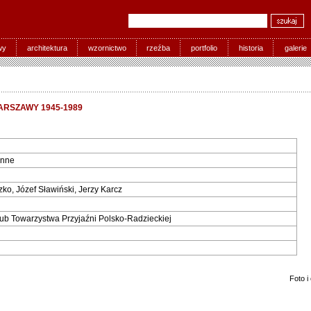
wy
architektura
wzornictwo
rzeźba
portfolio
historia
galerie
RSZAWY 1945-1989
enne
o, Józef Sławiński, Jerzy Karcz
lub Towarzystwa Przyjaźni Polsko-Radzieckiej
Foto i