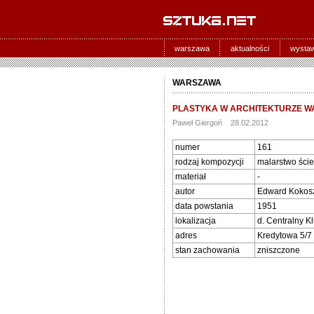
warszawa
aktualności
wysta
WARSZAWA
PLASTYKA W ARCHITEKTURZE WA
Paweł Giergoń 28.02.2012
numer
161
rodzaj kompozycji
malarstwo ści
materiał
-
autor
Edward Kokoszk
data powstania
1951
lokalizacja
d. Centralny K
adres
Kredytowa 5/7
stan zachowania
zniszczone