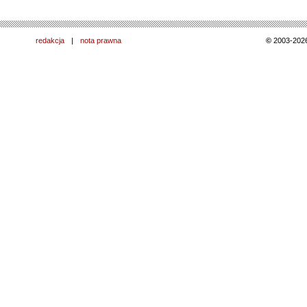
redakcja
|
nota prawna
©
2003-202