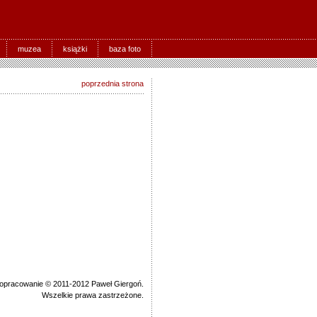
muzea
książki
baza foto
poprzednia strona
 opracowanie © 2011-2012 Paweł Giergoń.
Wszelkie prawa zastrzeżone.