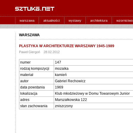
warszawa
aktualności
wystawy
architektura
wzornictwo
WARSZAWA
PLASTYKA W ARCHITEKTURZE WARSZAWY 1945-1989
Paweł Giergoń 28.02.2012
numer
147
rodzaj kompozycji
mozaika
materiał
kamień
autor
Gabriel Rechowicz
data powstania
1969
lokalizacja
Klub młodzieżowy w Domu Towarowym Junior
adres
Marszałkowska 122
stan zachowania
zniszczony