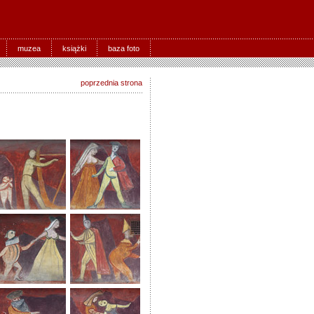
muzea
książki
baza foto
poprzednia strona