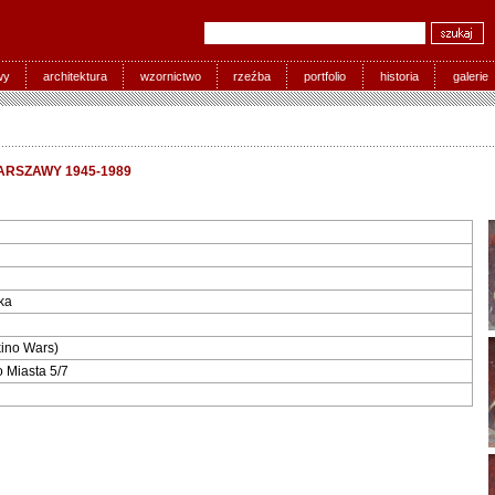
wy
architektura
wzornictwo
rzeźba
portfolio
historia
galerie
RSZAWY 1945-1989
ka
kino Wars)
Miasta 5/7