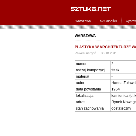
warszawa
aktualności
wysta
WARSZAWA
PLASTYKA W ARCHITEKTURZE WA
Paweł Giergoń 06.10.2011
numer
2
rodzaj kompozycji
fresk
materiał
-
autor
Hanna Żuławs
data powstania
1954
lokalizacja
kamienica (d. 
adres
Rynek Nowego 
stan zachowania
dostateczny