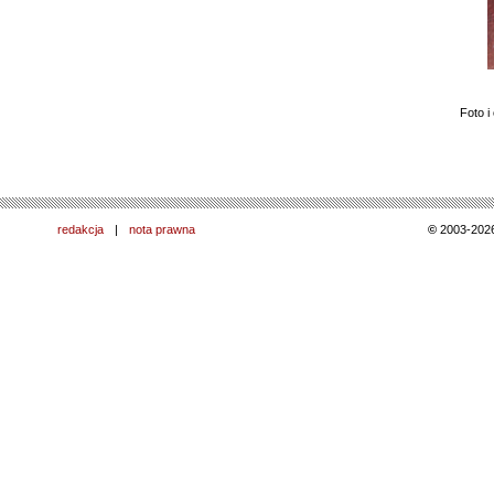
Foto i
redakcja
|
nota prawna
©
2003-202