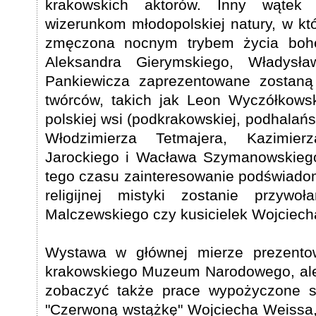
krakowskich aktorów. Inny wątek
wizerunkom młodopolskiej natury, w któr
zmęczona nocnym trybem życia boh
Aleksandra Gierymskiego, Władysł
Pankiewicza zaprezentowane zostaną 
twórców, takich jak Leon Wyczółkowsk
polskiej wsi (podkrakowskiej, podhalańsk
Włodzimierza Tetmajera, Kazimier
Jarockiego i Wacława Szymanowskiego.
tego czasu zainteresowanie podświado
religijnej mistyki zostanie przyw
Malczewskiego czy kusicielek Wojciech
Wystawa w głównej mierze prezento
krakowskiego Muzeum Narodowego, ale 
zobaczyć także prace wypożyczone sp
"Czerwoną wstążkę" Wojciecha Weiss