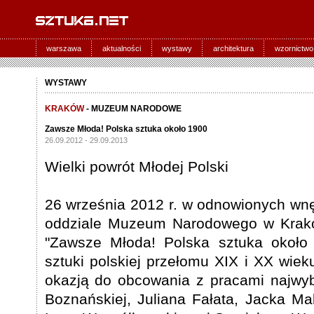
warszawa
aktualności
wystawy
architektura
wzornictwo
WYSTAWY
KRAKÓW
- MUZEUM NARODOWE
Zawsze Młoda! Polska sztuka około 1900
26.09.2012 - 29.09.2013
Wielki powrót Młodej Polski
26 września 2012 r. w odnowionych wnę
oddziale Muzeum Narodowego w Krakow
"Zawsze Młoda! Polska sztuka około 
sztuki polskiej przełomu XIX i XX wie
okazją do obcowania z pracami najwybi
Boznańskiej, Juliana Fałata, Jacka Ma