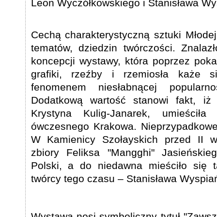
Leon Wyczółkowskiego i Stanisława Wy
Cechą charakterystyczną sztuki Młodej
tematów, dziedzin twórczości. Znalaz
koncepcji wystawy, która poprzez poka
grafiki, rzeźby i rzemiosła każe 
fenomenem niesłabnącej popularno
Dodatkową wartość stanowi fakt, iż 
Krystyna Kulig-Janarek, umieścił
ówczesnego Krakowa. Nieprzypadkowe j
W Kamienicy Szołayskich przed II w
zbiory Feliksa "Mangghi" Jasieńskieg
Polski, a do niedawna mieściło się 
twórcy tego czasu – Stanisława Wyspia
Wystawa nosi symboliczny tytuł "Zawsz