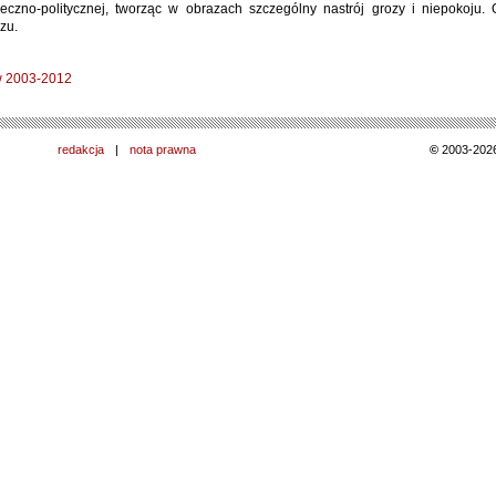
łeczno-politycznej, tworząc w obrazach szczególny nastrój grozy i niepokoju. 
zu.
w 2003-2012
redakcja
|
nota prawna
©
2003-202