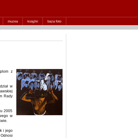
muzea
książki
baza foto
yplom z
udział w
awskiej
em Rady
oku 2005
owego w
kwie.
 i jego
. Odnosi