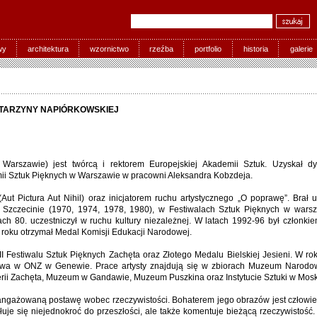
wy
architektura
wzornictwo
rzeźba
portfolio
historia
galerie
ATARZYNY NAPIÓRKOWSKIEJ
 Warszawie) jest twórcą i rektorem Europejskiej Akademii Sztuk. Uzyskał d
i Sztuk Pięknych w Warszawie w pracowni Aleksandra Kobzdeja.
Aut Pictura Aut Nihil) oraz inicjatorem ruchu artystycznego „O poprawę”. Brał 
 Szczecinie (1970, 1974, 1978, 1980), w Festiwalach Sztuk Pięknych w warsz
ach 80. uczestniczył w ruchu kultury niezależnej. W latach 1992-96 był członki
 roku otrzymał Medal Komisji Edukacji Narodowej.
I Festiwalu Sztuk Pięknych Zachęta oraz Złotego Medalu Bielskiej Jesieni. W r
rstwa w ONZ w Genewie. Prace artysty znajdują się w zbiorach Muzeum Narod
rii Zachęta, Muzeum w Gandawie, Muzeum Puszkina oraz Instytucie Sztuki w Mos
angażowaną postawę wobec rzeczywistości. Bohaterem jego obrazów jest człowiek
uje się niejednokroć do przeszłości, ale także komentuje bieżącą rzeczywistość