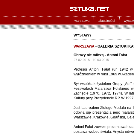
warszawa
aktualności
wysta
WYSTAWY
WARSZAWA
- GALERIA SZTUKI K
Obrazy nie milczą - Antoni Fałat
27.02.2015 - 10.03.2015
Profesor Antoni Fałat (ur. 1942 w
wyróżnieniem w roku 1969 w Akademi
Był współzałożycielem Grupy „Aut” (
Festiwalach Malarstwa Polskiego w
Zachęcie (1970, 1972, 1974). W lat
Kultury przy Prezydencie RP. W 1997
Jest Laureatem Złotego Medalu na II
odbyła się prezentacja jego mala
Warszawie, Krakowie, Gdańsku, Gale
Antoni Fałat zawsze prezentował za
postawa wobec świata. Artysta odwoł