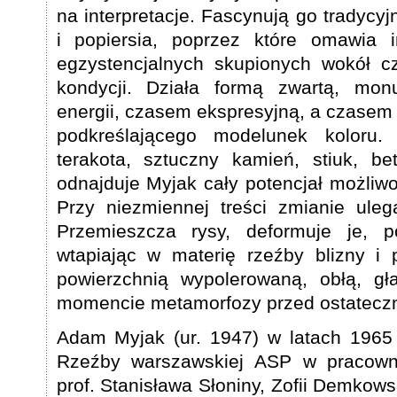
na interpretacje. Fascynują go tradycyj
i popiersia, poprzez które omawia 
egzystencjalnych skupionych wokół c
kondycji. Działa formą zwartą, mon
energii, czasem ekspresyjną, a czasem
podkreślającego modelunek koloru.
terakota, sztuczny kamień, stiuk, b
odnajduje Myjak cały potencjał możliw
Przy niezmiennej treści zmianie uleg
Przemieszcza rysy, deformuje je, 
wtapiając w materię rzeźby blizny i 
powierzchnią wypolerowaną, obłą, gł
momencie metamorfozy przed ostateczn
Adam Myjak (ur. 1947) w latach 1965
Rzeźby warszawskiej ASP w pracownia
prof. Stanisława Słoniny, Zofii Demkow