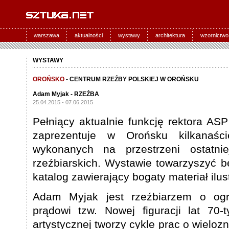
warszawa
aktualności
wystawy
architektura
wzornictwo
WYSTAWY
OROŃSKO
- CENTRUM RZEŹBY POLSKIEJ W OROŃSKU
Adam Myjak - RZEŹBA
25.04.2015 - 07.06.2015
Pełniący aktualnie funkcję rektora A
zaprezentuje w Orońsku kilkanaśc
wykonanych na przestrzeni ostatni
rzeźbiarskich. Wystawie towarzyszyć b
katalog zawierający bogaty materiał ilu
Adam Myjak jest rzeźbiarzem o ogr
prądowi tzw. Nowej figuracji lat 70-
artystycznej tworzy cykle prac o wielozna