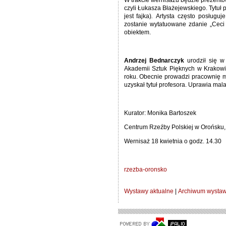
W trakcie wernisażu będzie prezentow
czyli Łukasza Błażejewskiego. Tytuł 
jest fajka)
.
Artysta często posługuj
zostanie wytatuowane zdanie „Ceci 
obiektem.
Andrzej Bednarczyk
urodził się w
Akademii Sztuk Pięknych w Krakowi
roku. Obecnie prowadzi pracownię ma
uzyskał tytuł profesora. Uprawia malars
Kurator: Monika Bartoszek
Centrum Rzeźby Polskiej w Orońsku, 
Wernisaż 18 kwietnia o godz. 14.30
rzezba-oronsko
Wystawy aktualne
|
Archiwum wysta