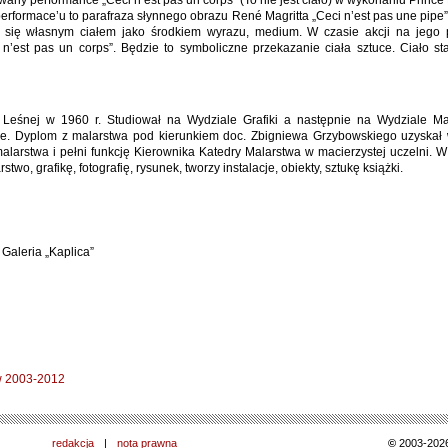
any performance „Ceci n’est pas un corps” (To nie jest ciało) w wykonaniu Prince 
performace’u to parafraza słynnego obrazu René Magritta „Ceci n’est pas une pipe”
e się własnym ciałem jako środkiem wyrazu, medium. W czasie akcji na jego 
n’est pas un corps”. Będzie to symboliczne przekazanie ciała sztuce. Ciało sta
 Leśnej w 1960 r. Studiował na Wydziale Grafiki a następnie na Wydziale Ma
e. Dyplom z malarstwa pod kierunkiem doc. Zbigniewa Grzybowskiego uzyskał
larstwa i pełni funkcję Kierownika Katedry Malarstwa w macierzystej uczelni. W
two, grafikę, fotografię, rysunek, tworzy instalacje, obiekty, sztukę książki.
Galeria „Kaplica”
w 2003-2012
redakcja
|
nota prawna
©
2003-202