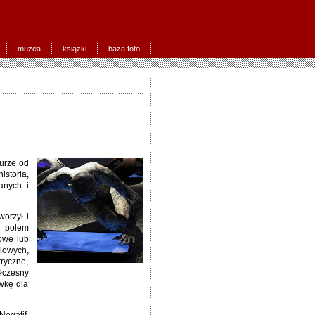
muzea
książki
baza foto
turze od
storia,
anych i
orzył i
, polem
owe lub
iowych,
tryczne,
łczesny
ywkę dla