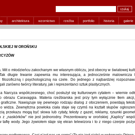
wy
architektura
wzornictwo
rzeźba
portfolio
historia
galerie
OLSKIEJ W OROŃSKU
ARCYZÓW
a. Mit o młodzieńcu zakochanym we własnym obliczu, jest obecny w światowej kul
. Tak długie trwanie zapewnia mu interesująca, a jednocześnie malownicza hi
z filozoficzną i psychologiczną na czele. Do jednego z najbardziej rozpoznaw
li zarówno twórcy literatury, jak i reprezentanci sztuk plastycznych.
a Narcyza współczesnego, choć posłużył się kulturowym cytatem – wiernie odtw
go obrazu Caravaggia. Materia rzeźbiarska jest przy tym wyłącznie tłem akcji
graficzne. Nawiązuje się pewnego rodzaju dialog z otoczeniem, powstają tekst
o widza. Zewnętrzna powłoka ciała staje się czymś na kształt słupów ogłoszen
ią przekazu mogą być słowa lub cytaty, teksty z gazet, reklamy, rysunki geome
en z „naskórków” nie jest jednorodny. Prezentowany w orońskiej „Kaplicy” wspó
w taflę wody. Jego żywiołem staje się ekran telewizora i to z niego czerpie poż