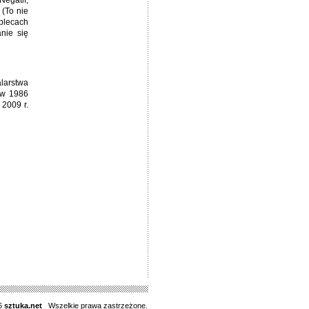
Negatif,
 (To nie
plecach
nie się
larstwa
 w 1986
 2009 r.
6
sztuka.net
Wszelkie prawa zastrzeżone.