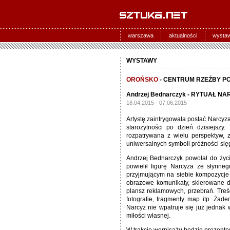
warszawa
aktualności
wysta
WYSTAWY
OROŃSKO
- CENTRUM RZEŹBY P
Andrzej Bednarczyk - RYTUAŁ N
18.04.2015 - 07.06.2015
Artystę zaintrygowała postać Narcyz
starożytności po dzień dzisiejszy
rozpatrywana z wielu perspektyw, 
uniwersalnych symboli próżności sięga
Andrzej Bednarczyk powołał do życi
powielił figurę Narcyza ze słynne
przyjmującym na siebie kompozycje 
obrazowe komunikaty, skierowane d
plansz reklamowych, przebrań. Treśc
fotografie, fragmenty map itp. Żad
Narcyz nie wpatruje się już jednak 
miłości własnej.