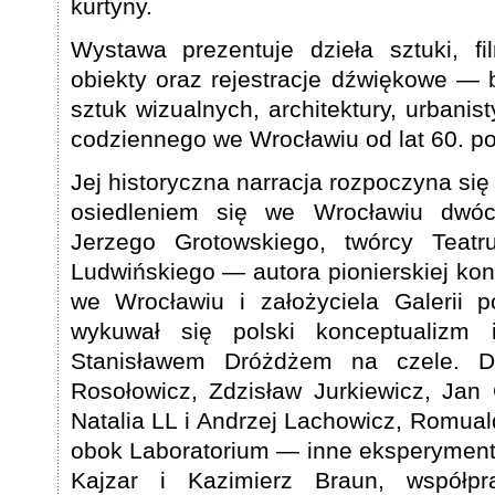
kurtyny.
Wystawa prezentuje dzieła sztuki, fi
obiekty oraz rejestracje dźwiękowe — 
sztuk wizualnych, architektury, urbanisty
codziennego we Wrocławiu od lat 60. p
Jej historyczna narracja rozpoczyna się 
osiedleniem się we Wrocławiu dwóch
Jerzego Grotowskiego, twórcy Teatr
Ludwińskiego — autora pionierskiej ko
we Wrocławiu i założyciela Galerii
wykuwał się polski konceptualizm 
Stanisławem Dróżdżem na czele. Dzi
Rosołowicz, Zdzisław Jurkiewicz, Ja
Natalia LL i Andrzej Lachowicz, Romual
obok Laboratorium — inne eksperymenta
Kajzar i Kazimierz Braun, współp