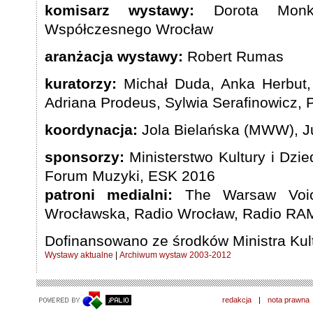
komisarz wystawy:
Dorota Monk
Współczesnego Wrocław
aranżacja wystawy:
Robert Rumas
kuratorzy:
Michał Duda, Anka Herbut,
Adriana Prodeus, Sylwia Serafinowicz, P
koordynacja:
Jola Bielańska (MWW), Ju
sponsorzy:
Ministerstwo Kultury i Dz
Forum Muzyki, ESK 2016
patroni medialni:
The Warsaw Voice
Wrocławska, Radio Wrocław, Radio RA
Dofinansowano ze środków Ministra Kul
Wystawy aktualne
|
Archiwum wystaw 2003-2012
redakcja
|
nota prawna