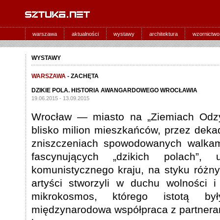
warszawa
aktualności
wystawy
architektura
wzornictwo
WYSTAWY
WARSZAWA
- ZACHĘTA
DZIKIE POLA. HISTORIA AWANGARDOWEGO WROCŁAWIA
19.06.2015 - 13.09.2015
Wrocław — miasto na „Ziemiach Odzy
blisko milion mieszkańców, przez dek
zniszczeniach spowodowanych walkam
fascynujących „dzikich polach”,
komunistycznego kraju, na styku różnyc
artyści stworzyli w duchu wolności i
mikrokosmos, którego istotą by
międzynarodowa współpraca z partnera