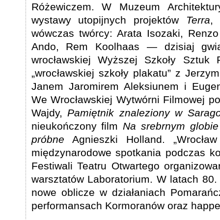
Różewiczem. W Muzeum Architektur
wystawy utopijnych projektów
Terra
,
wówczas twórcy: Arata Isozaki, Renzo
Ando, Rem Koolhaas — dzisiaj gwiaz
wrocławskiej Wyższej Szkoły Sztuk P
„wrocławskiej szkoły plakatu” z Jerz
Janem Jaromirem Aleksiunem i Euge
We Wrocławskiej Wytwórni Filmowej p
Wajdy,
Pamiętnik znaleziony w Sarago
nieukończony film
Na srebrnym globie
próbne
Agnieszki Holland. „Wrocław 
międzynarodowe spotkania podczas kol
Festiwali Teatru Otwartego organizow
warsztatów Laboratorium. W latach 80. 
nowe oblicze w działaniach Pomarańc
performansach Kormoranów oraz happ