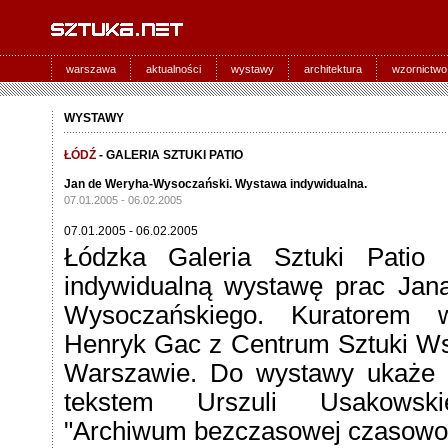
warszawa
aktualności
wystawy
architektura
wzornictwo
WYSTAWY
ŁÓDŹ
- GALERIA SZTUKI PATIO
Jan de Weryha-Wysoczański. Wystawa indywidualna.
07.01.2005 - 06.02.2005
07.01.2005 - 06.02.2005
Łódzka Galeria Sztuki Patio
indywidualną wystawę prac Jan
Wysoczańskiego. Kuratorem w
Henryk Gac z Centrum Sztuki W
Warszawie. Do wystawy ukaże s
tekstem Urszuli Usakowskie
"Archiwum bezczasowej czasowoś