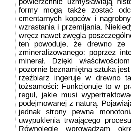
powierzchnie uzmysławiają hist
formy mogą także zostać odcz
cmentarnych kopców i nagrobnyc
wzrastania i przemijania. Nieki
wręcz nawet zwęgla poszczególne 
ten powoduje, że drewno ze s
zmineralizowanego: poprzez inte
minerał. Dzięki właściwości
pozornie beznamiętna sztuka jest
rzeźbiarz ingeruje w drewno ta
tożsamości: Funkcjonuje to w p
reguł, jakie musi wypertraktow
podejmowanej z naturą. Pojawiają
jednak strony pewna monotoni
uwypuklenia trwającego proces
Równolegle wprowadzam okre