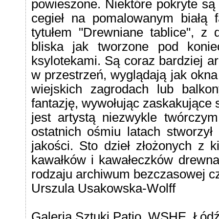
powieszone. Niektóre pokryte są 
cegieł na pomalowanym białą f
tytułem "Drewniane tablice", z d
bliska jak tworzone pod konie
ksylotekami. Są coraz bardziej a
w przestrzeń, wyglądają jak okn
wiejskich zagrodach lub balko
fantazję, wywołując zaskakujące
jest artystą niezwykle twórczym
ostatnich ośmiu latach stworzył 
jakości. Sto dzieł złożonych z k
kawałków i kawałeczków drewna 
rodzaju archiwum bezczasowej c
Urszula Usakowska-Wolff
Galeria Sztuki Patio, WSHE, Łódź,