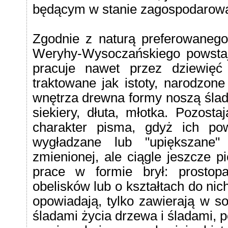
będącym w stanie zagospodarowa
Zgodnie z naturą preferowanego 
Weryhy-Wysoczańskiego powstają
pracuje nawet przez dziewię
traktowane jak istoty, narodzon
wnętrza drewna formy noszą ślady
siekiery, dłuta, młotka. Pozosta
charakter pisma, gdyż ich po
wygładzane lub "upiększane"
zmienionej, ale ciągle jeszcze p
prace w formie brył: prostopa
obelisków lub o kształtach do nich
opowiadają, tylko zawierają w s
śladami życia drzewa i śladami, p