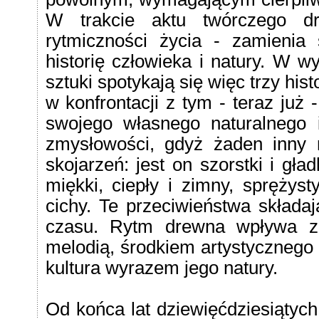
W trakcie aktu twórczego dr
rytmiczności życia - zamienia
historię człowieka i natury. W 
sztuki spotykają się więc trzy histo
w konfrontacji z tym - teraz już
swojego własnego naturalnego 
zmysłowości, gdyż żaden inny m
skojarzeń: jest on szorstki i gładk
miękki, ciepły i zimny, sprężyst
cichy. Te przeciwieństwa składaj
czasu. Rytm drewna wpływa z 
melodią, środkiem artystycznego
kultura wyrazem jego natury.
Od końca lat dziewięćdziesiątyc