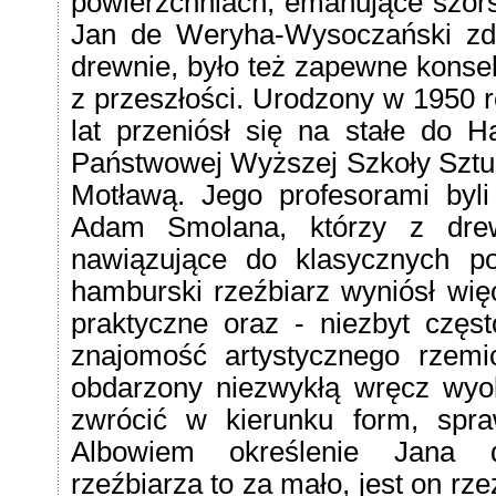
powierzchniach, emanujące szors
Jan de Weryha-Wysoczański zd
drewnie, było też zapewne konse
z przeszłości. Urodzony w 1950 r
lat przeniósł się na stałe do 
Państwowej Wyższej Szkoły Sztu
Motławą. Jego profesorami byli 
Adam Smolana, którzy z drewn
nawiązujące do klasycznych po
hamburski rzeźbiarz wyniósł wię
praktyczne oraz - niezbyt czę
znajomość artystycznego rzemio
obdarzony niezwykłą wręcz wyob
zwrócić w kierunku form, spraw
Albowiem określenie Jana 
rzeźbiarza to za mało, jest on rz