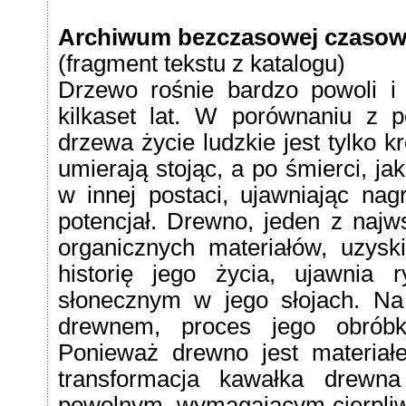
Archiwum bezczasowej czasow
(fragment tekstu z katalogu)
Drzewo rośnie bardzo powoli i ż
kilkaset lat. W porównaniu z p
drzewa życie ludzkie jest tylko 
umierają stojąc, a po śmierci, ja
w innej postaci, ujawniając nag
potencjał. Drewno, jeden z najws
organicznych materiałów, uzys
historię jego życia, ujawnia 
słonecznym w jego słojach. Na
drewnem, proces jego obróbk
Ponieważ drewno jest materiał
transformacja kawałka drewn
powolnym, wymagającym cierpliwoś