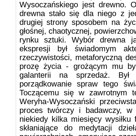
Wysoczańskiego jest drewno. Odk
drewna stało się dla niego z j
drugiej strony sposobem na życi
głośnej, chaotycznej, powierzcho
rynku sztuki. Wybór drewna j
ekspresji był świadomym akt
rzeczywistości, metaforyczną d
prozę życia - grożącym mu by
galanterii na sprzedaż. Był
porządkowanie spraw tego świ
Toczącemu się w zawrotnym t
Weryha-Wysoczański przeciwsta
proces twórczy i badawczy, w 
niekiedy kilka miesięcy wysiłku 
skłaniające do medytacji dzie