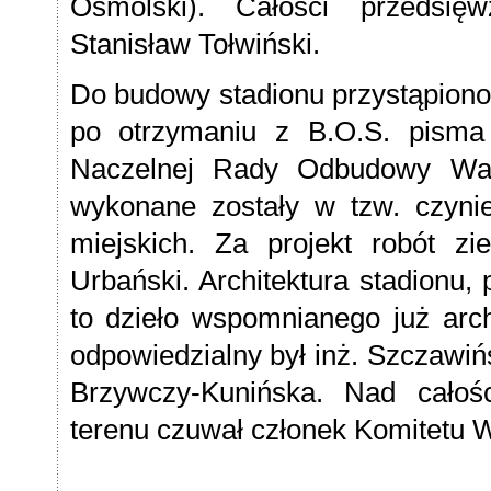
Osmólski). Całości przedsięw
Stanisław Tołwiński.
Do budowy stadionu przystąpiono 
po otrzymaniu z B.O.S. pisma 
Naczelnej Rady Odbudowy War
wykonane zostały w tzw. czyni
miejskich. Za projekt robót zi
Urbański. Architektura stadionu,
to dzieło wspomnianego już arc
odpowiedzialny był inż. Szczawińsk
Brzywczy-Kunińska. Nad całoś
terenu czuwał członek Komitetu 