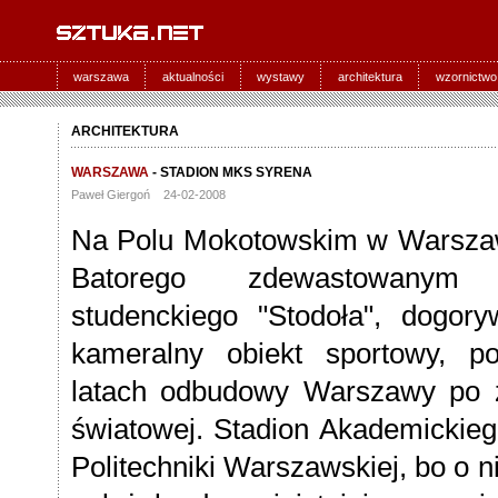
warszawa
aktualności
wystawy
architektura
wzornictwo
ARCHITEKTURA
WARSZAWA
- STADION MKS SYRENA
Paweł Giergoń 24-02-2008
Na Polu Mokotowskim w Warszawi
Batorego zdewastowanym
studenckiego "Stodoła", dogor
kameralny obiekt sportowy, p
latach odbudowy Warszawy po z
światowej. Stadion Akademickie
Politechniki Warszawskiej, bo o 