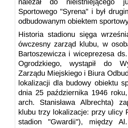
należał do nieistniejącego 
Sportowego "Syrena" i był drugim
odbudowanym obiektem sportowym
Historia stadionu sięga wrześn
ówczesny zarząd klubu, w osob
Bartoszewicza i wiceprezesa ds
Ogrodzkiego, wystąpił do Wy
Zarządu Miejskiego i Biura Odbud
lokalizacji dla budowy obiektu 
dnia 25 października 1946 roku,
arch. Stanisława Albrechta) z
klubu trzy lokalizacje: przy ulicy 
stadion "Gwardii"), między Al.