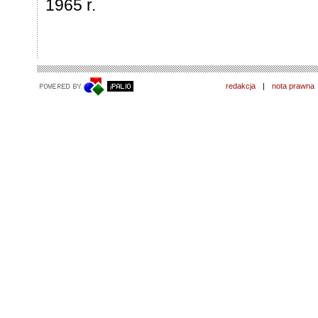
1965 r.
redakcja
|
nota prawna