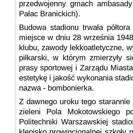
przedwojenny gmach ambasady f
Pałac Branickich).
Budowa stadionu trwała półtora 
miejsce w dniu 28 września 1948 
klubu, zawody lekkoatletyczne, w
piłkarski, w którym zmierzyły s
prasy sportowej i Zarządu Miast
estetykę i jakość wykonania stad
nazwa - bombonierka.
Z dawnego uroku tego starannie 
zieleni Pola Mokotowskiego p
Politechniki Warszawskiej stadi
klepisko prowincjonalnej szkoły 