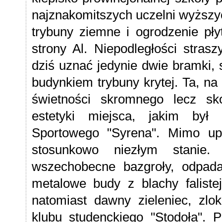
najznakomitszych uczelni wyższyc
trybuny ziemne i ogrodzenie pł
strony Al. Niepodległości stras
dziś uznać jedynie dwie bramki, 
budynkiem trybuny krytej. Ta, na
świetności skromnego lecz s
estetyki miejsca, jakim był 
Sportowego "Syrena". Mimo up
stosunkowo niezłym stanie
wszechobecne bazgroły, odpada
metalowe budy z blachy falistej
natomiast dawny zieleniec, zlo
klubu studenckiego "Stodoła". 