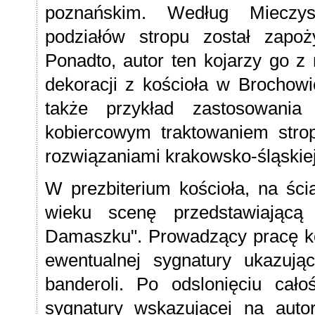
poznańskim. Według Mieczysł
podziałów stropu został zapoż
Ponadto, autor ten kojarzy go z
dekoracji z kościoła w Brochow
także przykład zastosowania
kobiercowym traktowaniem strop
rozwiązaniami krakowsko-śląskie
W prezbiterium kościoła, na ści
wieku scenę przedstawiając
Damaszku". Prowadzący pracę kons
ewentualnej sygnatury ukazują
banderoli. Po odslonięciu cało
sygnatury wskazującej na autor