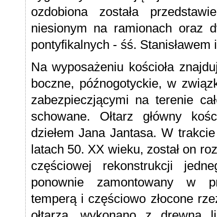
ozdobiona została przedstawi
niesionym na ramionach oraz d
pontyfikalnych - śś. Stanisławem
Na wyposażeniu kościoła znajdują
boczne, późnogotyckie, w związ
zabezpieczjącymi na terenie cał
schowane. Ołtarz główny kośc
dziełem Jana Jantasa. W trakci
latach 50. XX wieku, został on ro
częściowej rekonstrukcji jed
ponownie zamontowany w prez
temperą i częściowo złocone rze
ołtarza, wykonano z drewna 