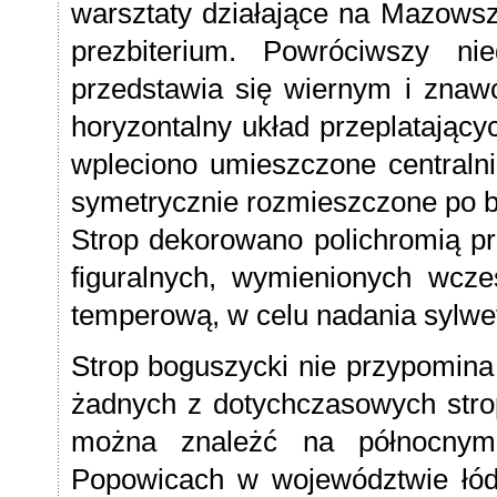
warsztaty działające na Mazowszu
prezbiterium. Powróciwszy ni
przedstawia się wiernym i znaw
horyzontalny układ przeplatając
wpleciono umieszczone centralni
symetrycznie rozmieszczone po b
Strop dekorowano polichromią prz
figuralnych, wymienionych wcze
temperową, w celu nadania sylwet
Strop boguszycki nie przypomin
żadnych z dotychczasowych strop
można znależć na północnym 
Popowicach w województwie łód