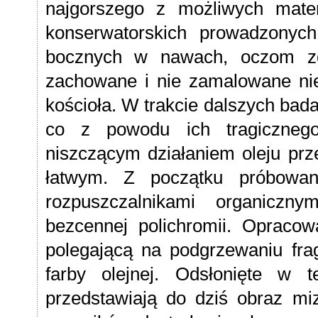
najgorszego z możliwych mater
konserwatorskich prowadzonyc
bocznych w nawach, oczom zd
zachowane i nie zamalowane niel
kościoła. W trakcie dalszych bad
co z powodu ich tragiczneg
niszczącym działaniem oleju prz
łatwym. Z początku próbowan
rozpuszczalnikami organiczn
bezcennej polichromii. Opraco
polegającą na podgrzewaniu fra
farby olejnej. Odsłonięte w 
przedstawiają do dziś obraz miz