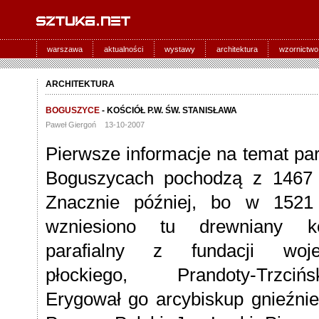
warszawa
aktualności
wystawy
architektura
wzornictwo
ARCHITEKTURA
BOGUSZYCE
- KOŚCIÓŁ P.W. ŚW. STANISŁAWA
Paweł Giergoń 13-10-2007
Pierwsze informacje na temat par
Boguszycach pochodzą z 1467 
Znacznie później, bo w 1521
wzniesiono tu drewniany ko
parafialny z fundacji woj
płockiego, Prandoty-Trzcińsk
Erygował go arcybiskup gnieźnie