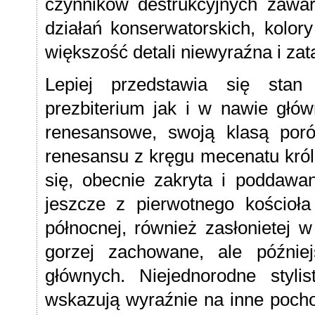
czynników destrukcyjnych zawar
działań konserwatorskich, kolor
większość detali niewyraźna i zata
Lepiej przedstawia się stan
prezbiterium jak i w nawie głów
renesansowe, swoją klasą por
renesansu z kręgu mecenatu król
się, obecnie zakryta i poddawa
jeszcze z pierwotnego kościo
północnej, również zasłonietej w
gorzej zachowane, ale późnie
głównych. Niejednorodne styl
wskazują wyraźnie na inne pocho