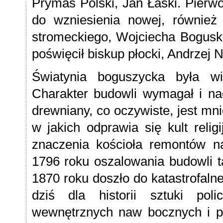
Prymas Polski, Jan Łaski. Pierwo
do wzniesienia nowej, również 
stromeckiego, Wojciecha Bogusk
poświęcił biskup płocki, Andrzej 
Światynia boguszycka była wi
Charakter budowli wymagał i nad
drewniany, co oczywiste, jest mni
w jakich odprawia się kult relig
znaczenia kościoła remontów 
1796 roku oszalowania budowli t
1870 roku doszło do katastrofal
dziś dla historii sztuki pol
wewnętrznych naw bocznych i pr