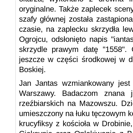
oryginalne. Także zaplecek scen
szafy głównej została zastąpio
czasie, na zaplecku skrzydła l
Ogrojcu, odsłonięto napis "iantas
skrzydle prawym datę "1558". 
jeszcze w części środkowej w d
Boskiej.
Jan Jantas wzmiankowany jes
Warszawy. Badaczom znana je
rzeźbiarskich na Mazowszu. Dzie
umieszczony na łuku tęczowym koś
krucyfiksy z kościoła w Drobinie