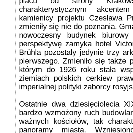
placu od strony Krakows
charakterystycznym akcente
kamienicy projektu Czesława Pr
zmieniły się nie do poznania. Gm
nowoczesny budynek biurowy M
perspektywę zamyka hotel Victo
Brühla pozostały jedynie trzy a
pierwszego. Zmieniło się także 
którym do 1926 roku stała wsp
ziemiach polskich cerkiew pr
imperialnej polityki zaborcy rosyj
Ostatnie dwa dziesięciolecia 
bardzo wzmożony ruch budowlany.
ważnych kościołów, tak charakte
panoramy miasta. Wzniesion