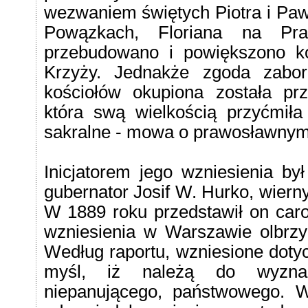
wezwaniem świętych Piotra i Pa
Powązkach, Floriana na Pr
przebudowano i powiększono ko
Krzyży. Jednakże zgoda zabor
kościołów okupiona została pr
która swą wielkością przyćmił
sakralne - mowa o prawosławnym
Inicjatorem jego wzniesienia by
gubernator Josif W. Hurko, wierny 
W 1889 roku przedstawił on caro
wzniesienia w Warszawie olbrzy
Według raportu, wzniesione doty
myśl, iż należą do wyznan
niepanującego, państwowego. W