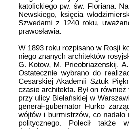
katolickiego pw. św. Floriana. N
Newskiego, księcia włodzimiers
Szwedami z 1240 roku, uważan
prawosławia.
W 1893 roku rozpisano w Rosji ko
niego znanych architektów rosyjsk
G. Kotow, M. Prieobriażenskij, A
Ostatecznie wybrano do realizacj
Cesarskiej Akademii Sztuk Pię
czasie architekta. Był on równie
przy ulicy Bielańskiej w Warszaw
generał-gubernator Hurko zarzą
wójtów i burmistrzów, co nadało 
politycznego. Polecił także 