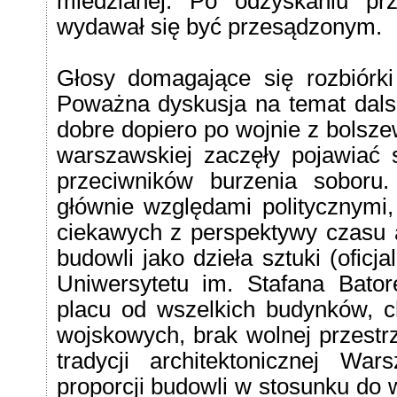
miedzianej. Po odzyskaniu prz
wydawał się być przesądzonym.
Głosy domagające się rozbiórki
Poważna dyskusja na temat dalsze
dobre dopiero po wojnie z bolsz
warszawskiej zaczęły pojawiać s
przeciwników burzenia soboru.
głównie względami politycznymi
ciekawych z perspektywy czasu 
budowli jako dzieła sztuki (ofic
Uniwersytetu im. Stafana Bator
placu od wszelkich budynków, c
wojskowych, brak wolnej przestr
tradycji architektonicznej W
proporcji budowli w stosunku do 