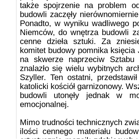
także spojrzenie na problem od
budowli zaczęły nierównomiernie
Ponadto, w wyniku wadliwego po
Niemców, do wnętrza budowli za
cenne dzieła sztuki. Za znies
komitet budowy pomnika księcia J
na skwerze naprzeciw Sztabu
znalazło się wielu wybitnych arch
Szyller. Ten ostatni, przedstaw
katolicki kościół garnizonowy. W
budowli utonęły jednak w mo
emocjonalnej.
Mimo trudności technicznych zwią
ilości cennego materiału budow