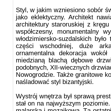
Styl, w jakim wzniesiono sobór ś
jako eklektyczny. Architekt naw
architektury staroruskiej z kręg
współczesny, monumentalny wy
włodzimiersko-suzdalskich było 
części wschodniej, duże ark
ornamentalna dekoracja wokół o
miedzianą blachą dębowe drzw
podobnych, XII-wiecznych drzwiac
Nowogrodzie. Także granitowe ko
naśladować styl bizantyjski.
Wystrój wnętrza był sprawą prest
stał on na najwyższym poziomie.
malarska i mozaikowa. Tą ostatni