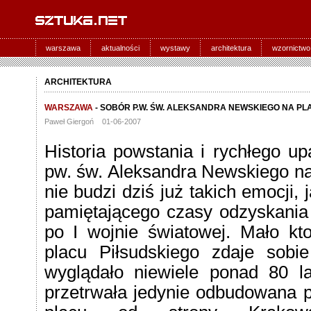
warszawa
aktualności
wystawy
architektura
wzornictwo
ARCHITEKTURA
WARSZAWA
- SOBÓR P.W. ŚW. ALEKSANDRA NEWSKIEGO NA PL
Paweł Giergoń 01-06-2007
Historia powstania i rychłego 
pw. św. Aleksandra Newskiego n
nie budzi dziś już takich emocji,
pamiętającego czasy odzyskania 
po I wojnie światowej. Mało kt
placu Piłsudskiego zdaje sobi
wyglądało niewiele ponad 80 l
przetrwała jedynie odbudowana p