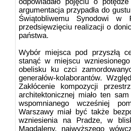
odpowiadało pojęciu o potędze i
argumentacja przypadła do gustu
Świątobliwemu Synodowi w P
przedsięwzięciu realizacji o don
państwa.
Wybór miejsca pod przyszłą ce
stanąć w miejscu wzniesionego
obelisku ku czci zamordowany
generałów-kolaborantów. Względy
Zakłócenie kompozycji przestr
architektonicznej miało ten sam
wspomnianego wcześniej pom
Warszawy miał być także bezpo
wzniesienia na Pradze, w blis
Magdaleny, najwyższego wówcz