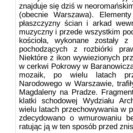
znajduje się dziś w neoromańskim
(obecnie Warszawa). Elementy
płaszczyzny ścian i arkad wew
muzyczny i przede wszystkim podc
kościoła, wykonane zostały z 
pochodzących z rozbiórki pra
Niektóre z ikon wywiezionych prz
w cerkwi Pokrowy w Baranowiczac
mozaik, po wielu latach p
Narodowego w Warszawie, trafiły
Magdaleny na Pradze. Fragment
klatki schodowej Wydziału Arch
wielu latach przechowywania w p
zdecydowano o wmurowaniu be
ratując ją w ten sposób przed zn