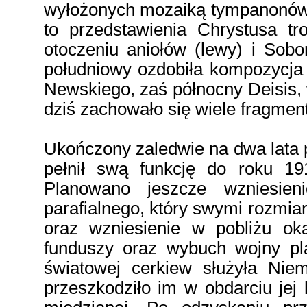
wyłożonych mozaiką tympanonów w
to przedstawienia Chrystusa tr
otoczeniu aniołów (lewy) i Sobor
południowy ozdobiła kompozycja
Newskiego, zaś północny Deisis,
dziś zachowało się wiele fragme
Ukończony zaledwie na dwa lata 
pełnił swą funkcję do roku 19
Planowano jeszcze wzniesie
parafialnego, który swymi rozmia
oraz wzniesienie w pobliżu o
funduszy oraz wybuch wojny pl
światowej cerkiew służyła Nie
przeszkodziło im w obdarciu jej 