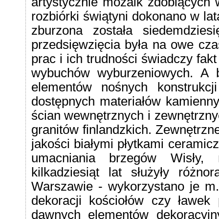
artystycznie mozaik zdobiących 
rozbiórki świątyni dokonano w la
zburzona została siedemdzies
przedsięwzięcia była na owe cz
prac i ich trudności świadczy fa
wybuchów wyburzeniowych. A b
elementów nośnych konstrukcj
dostępnych materiałów kamiennych
ścian wewnętrznych i zewnętrzny
granitów finlandzkich. Zewnętrzn
jakości białymi płytkami ceramic
umacniania brzegów Wisły, n
kilkadziesiąt lat służyły róż
Warszawie - wykorzystano je m.
dekoracji kościołów czy ławek
dawnych elementów dekoracyjn