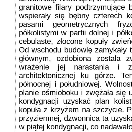
granitowe filary podtrzymujące
wspierały się bębny czterech k
pasami geometrycznych fryz
półkolistymi w partii dolnej i p
cebulaste, złocone kopuły zwie
Od wschodu budowlę zamykały tr
głównym, ozdobiona została z
wrażenie jej narastania i z
architektonicznej ku górze. 
północnej i południowej. Wolnos
planie ośmioboku i zwężała się u
kondygnacji uzyskać plan kolist
kopuła z krzyżem na szczycie. Pr
przyziemnej, dzwonnica ta uzyska
w piątej kondygnacji, co nadawało 