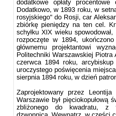
dodatkowe opłaty procentowe
Dodatkowo, w 1893 roku, w setną 
rosyjskiego" do Rosji, car Aleks
zbiórkę pieniędzy na ten cel. K
schyłku XIX wieku spowodował, ż
rozpoczęte w 1894, ukończono
głównemu projektantowi wyzna
Politechniki Warszawskiej Piotra
czerwca 1894 roku, arcybiskup
uroczystego poświęcenia miejsca
sierpnia 1894 roku, w dzień patro
Zaprojektowany przez Leontij
Warszawie był pięciokopułową św
zbliżonego do kwadratu, z w
dzwonnicą. Wewnątrz, w części ce