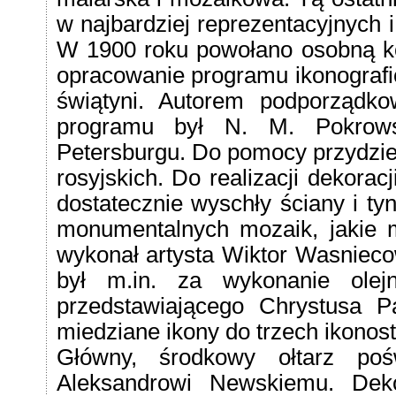
w najbardziej reprezentacyjnych i
W 1900 roku powołano osobną kom
opracowanie programu ikonografic
świątyni. Autorem podporządk
programu był N. M. Pokrowski
Petersburgu. Do pomocy przydzie
rosyjskich. Do realizacji dekora
dostatecznie wyschły ściany i ty
monumentalnych mozaik, jakie m
wykonał artysta Wiktor Wasnieco
był m.in. za wykonanie olej
przedstawiającego Chrystusa Pa
miedziane ikony do trzech ikonos
Główny, środkowy ołtarz po
Aleksandrowi Newskiemu. Deko