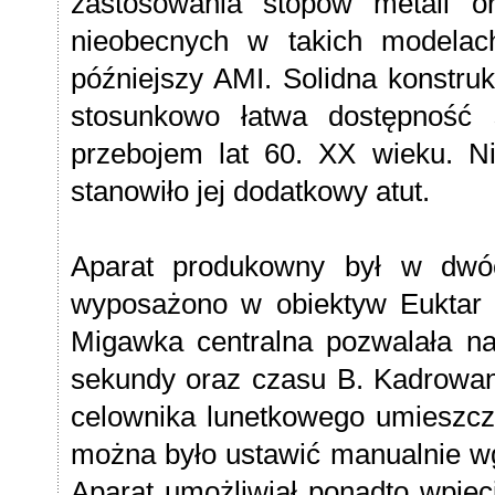
zastosowania stopów metali o
nieobecnych w takich modelac
późniejszy AMI. Solidna konstruk
stosunkowo łatwa dostępność 
przebojem lat 60. XX wieku. Ni
stanowiło jej dodatkowy atut.
Aparat produkowny był w dwóc
wyposażono w obiektyw Euktar o
Migawka centralna pozwalała n
sekundy oraz czasu B. Kadrowan
celownika lunetkowego umieszcz
można było ustawić manualnie wg
Aparat umożliwiał ponadto wpię