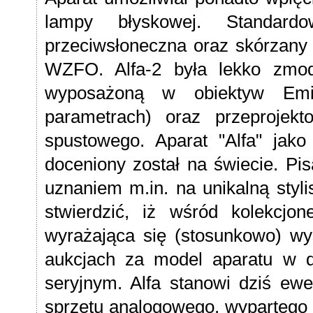
lampy błyskowej. Standar
przeciwsłoneczna oraz skórzany 
WZFO. Alfa-2 była lekko zmod
wyposażoną w obiektyw Emit
parametrach) oraz przeproje
spustowego. Aparat "Alfa" ja
doceniony został na świecie. Pi
uznaniem m.in. na unikalną styl
stwierdzić, iż wśród kolekcjon
wyrażająca się (stosunkowo) wy
aukcjach za model aparatu w 
seryjnym. Alfa stanowi dziś ew
sprzetu analogowego, wypartego s