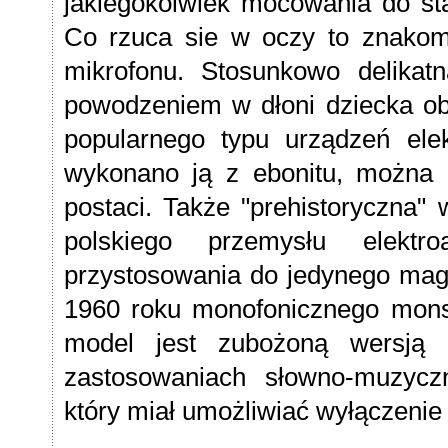
jakiegokolwiek mocowania do sta
Co rzuca sie w oczy to znakomi
mikrofonu. Stosunkowo delikat
powodzeniem w dłoni dziecka ob
popularnego typu urządzeń ele
wykonano ją z ebonitu, można 
postaci. Także "prehistoryczna"
polskiego przemysłu elektro
przystosowania do jedynego mag
1960 roku monofonicznego mons
model jest zubożoną wersją 
zastosowaniach słowno-muzyc
który miał umożliwiać wyłączenie 