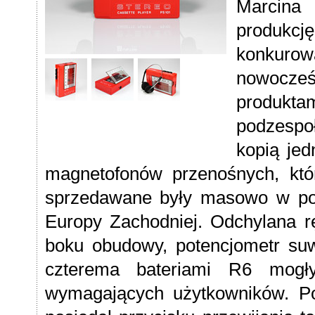
Marcina
produkcj
konkurow
nowocześn
produktam
podzespo
kopią jed
magnetofonów przenośnych, kt
sprzedawane były masowo w poł
Europy Zachodniej. Odchylana ręc
boku obudowy, potencjometr suw
czterema bateriami R6 mogły
wymagających użytkowników. Pod