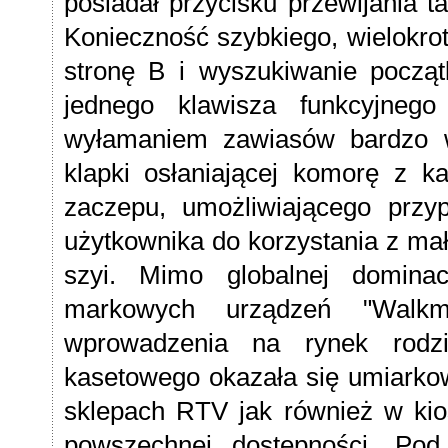
posiadał przycisku przewijania t
Konieczność szybkiego, wielokrot
stronę B i wyszukiwanie począt
jednego klawisza funkcyjneg
wyłamaniem zawiasów bardzo w
klapki osłaniającej komorę z k
zaczepu, umożliwiającego przy
użytkownika do korzystania z ma
szyi. Mimo globalnej dominacj
markowych urządzeń "Walkm
wprowadzenia na rynek rodzi
kasetowego okazała się umiark
sklepach RTV jak również w kio
powszechnej dostępności. Po