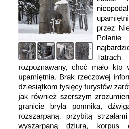
nieopodal
upamiętni
przez Ni
Polanie 
najbardz
Tatrach
rozpoznawany, choć mało kto w
upamiętnia. Brak rzeczowej inf
dziesiątkom tysięcy turystów zaró
jak również szerszym zrozumien
granicie bryła pomnika, dźwig
rozszarpaną, przybitą strzała
wyszarpaną dziurą, korpus c