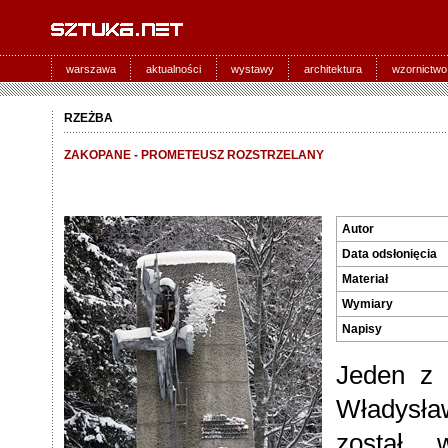
warszawa
aktualności
wystawy
architektura
wzornictwo
RZEŻBA
ZAKOPANE - PROMETEUSZ ROZSTRZELANY
Autor
Data odsłonięcia
Materiał
Wymiary
Napisy
Jeden z 
Władysła
został 