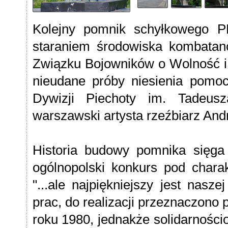
Kolejny pomnik schyłkowego P
staraniem środowiska kombatan
Związku Bojowników o Wolność 
nieudane próby niesienia pomo
Dywizji Piechoty im. Tadeus
warszawski artysta rzeźbiarz And
Historia budowy pomnika sięga
ogólnopolski konkurs pod char
"...ale najpiękniejszy jest nasz
prac, do realizacji przeznaczono 
roku 1980, jednakże solidarnośc