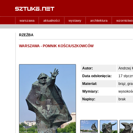
warszawa
aktualności
wystawy
architektura
wzornictwo
RZEŻBA
WARSZAWA - POMNIK KOŚCIUSZKOWCÓW
Autor:
Andrzej 
Data odsłonięcia:
17 stycz
Materiał:
brąz, gra
Wymiary:
wysokość
Napisy:
brak